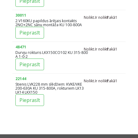
Pieprasīt
30011
Nolikt.
Ir nolikt.
Pakā
1
2.V160KU papildus ārējais kontakts
2NO+2NC sānu montāža KU 100-800A
Pieprasīt
48471
Nolikt.
Ir nolikt.
Pakā
1
Durvju rokturis LKX150CO102 KU 315-800
A 1-0-2
Pieprasīt
22144
Nolikt.
Ir nolikt.
Pakā
1
Stienis LVK228 mm slēdžiem: KVKE/VKE
200-630A KU 315-800A, rokturiem LK13
LK14 LKX150
Pieprasīt