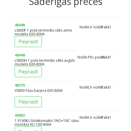
Saderīgas preces
48448
Nolikt.
Ir nolikt.
Pakā
1
LS800F 1 pola terminālu vāks zems
modelis 630-800A
Pieprasīt
48449
Nolikt.
Pēc pasūt.
Pakā
1
LS800H 1 pola terminālu vāks augsts
modelis 630-800A
Pieprasīt
48375
Nolikt.
Ir nolikt.
Pakā
1
VS800 Fāzu barjera 630-800A
Pieprasīt
30002
Nolikt.
Ir nolikt.
Pakā
1
1.V160KU blokkontakts 1NO+1NC sānu
montāža KU 100-800A