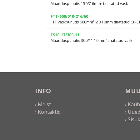
Maanduspunutis 150/7 6mm² tinatatud vask
FTT-600/010-216/60
FTT vaskpunutis 600mm² Ø0,10mm tinatatud Cu-E
FS10-17/300-11
Maanduspunutis 300/11 10mm² tinatatud vask
INFO
MU
› Meist
› Kau
› Kontaktid
› Uued
› Sisu