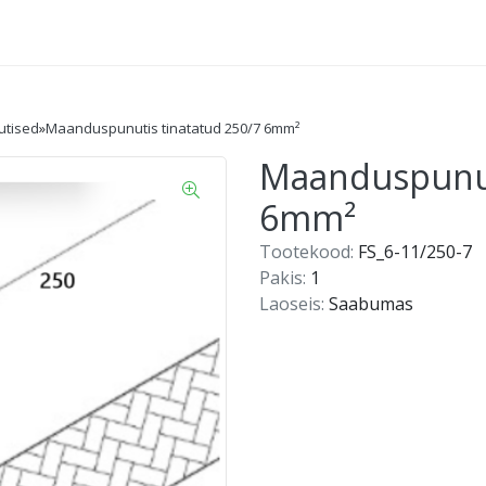
utised
»
Maanduspunutis tinatatud 250/7 6mm²
Maanduspunut
6mm²
Tootekood:
FS_6-11/250-7
Pakis:
1
Laoseis:
Saabumas