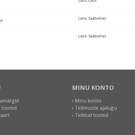
Laos:
Laos
Laos:
Saabumas
TP
Laos:
Saabumas
U
MINU KONTO
bamärgid
› Minu konto
 tooted
› Tellimuste ajalugu
kaart
› Tellitud tooted