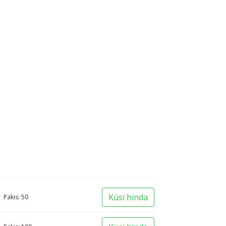
Küsi hinda
Pakis:
50