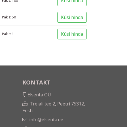
Küsi hinda
Pakis:
100
Küsi hinda
Pakis:
50
Küsi hinda
Pakis:
1
KONTAKT
Elsenta OÜ
Treiali tee 2, Peetri 75312,
Eesti
info@elsenta.ee